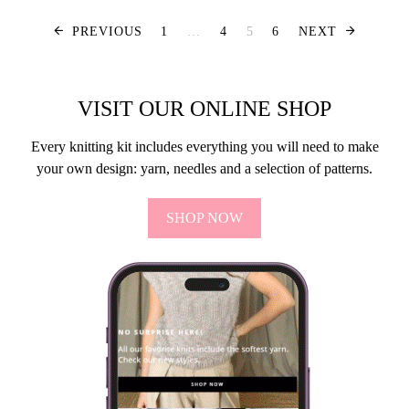
Berichten pagine
PREVIOUS
1
…
4
5
6
NEXT
VISIT OUR ONLINE SHOP
Every knitting kit includes everything you will need to make
your own design: yarn, needles and a selection of patterns.
SHOP NOW