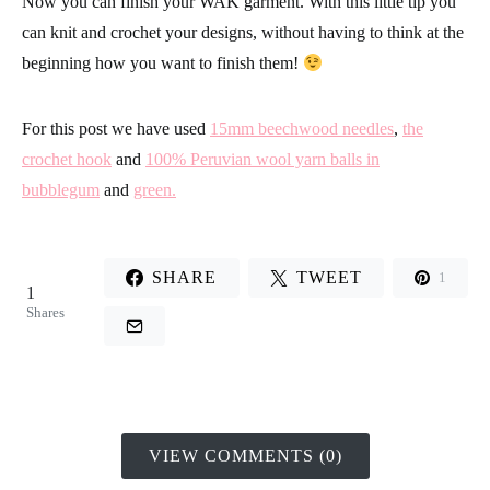
Now you can finish your
WAK garment
. With this little tip you
can
knit and crochet
your designs, without having to think at the
beginning how you want to finish them!
For this post we have used
15mm beechwood needles
,
the
crochet hook
and
100% Peruvian wool yarn balls in
bubblegum
and
green.
SHARE
TWEET
1
1
Shares
VIEW COMMENTS (0)