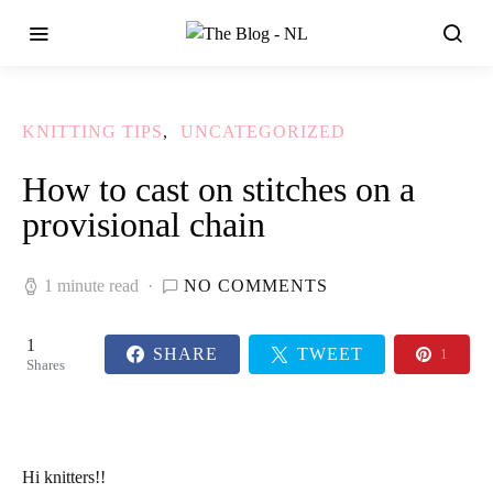
KNITTING TIPS
UNCATEGORIZED
How to cast on stitches on a
provisional chain
1 minute read
NO COMMENTS
1
SHARE
TWEET
1
Shares
Hi knitters!!