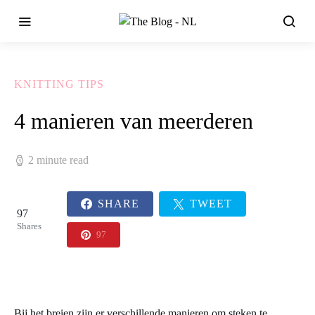
KNITTING TIPS
4 manieren van meerderen
2 minute read
SHARE
TWEET
97
Shares
97
Bij het breien zijn er verschillende manieren om steken te