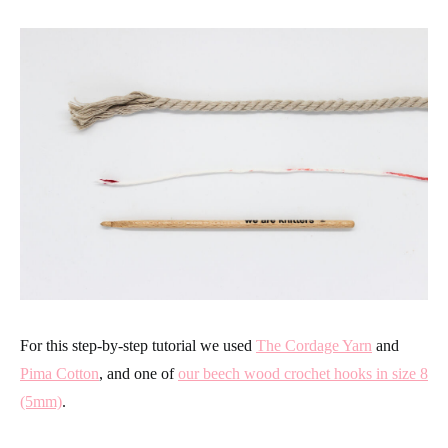
For this step-by-step tutorial we used
The Cordage Yarn
and
Pima Cotton
, and one of
our beech wood crochet hooks in size 8
(5mm)
.