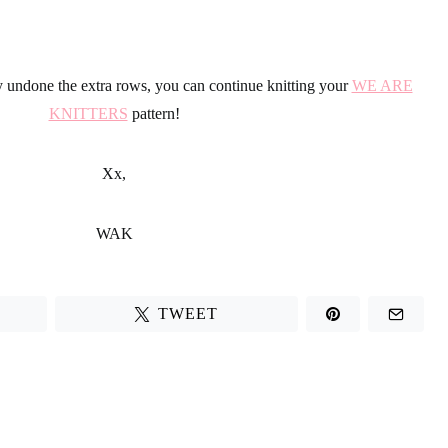
 undone the extra rows, you can continue knitting your
WE ARE
KNITTERS
pattern
!
Xx,
WAK
TWEET