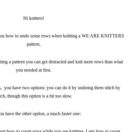
Hi knitters!
h you how to undo some rows when knitting a WE ARE KNITTERS
pattern.
tting a
pattern
you can get distracted and knit more rows than what
you needed at first.
s
, you have two options: you can do it by undoing them stitch by
itch, though this option is a bit too slow.
ou have the
other option
, a much faster one:
unt how to
count rows
while you are knitting. Lern how to count