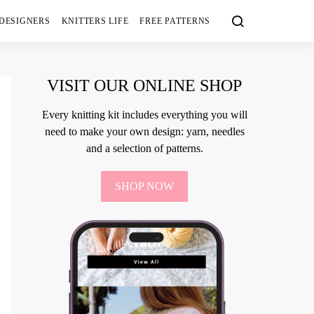
 DESIGNERS
KNITTERS LIFE
FREE PATTERNS
VISIT OUR ONLINE SHOP
Every knitting kit includes everything you will
need to make your own design: yarn, needles
and a selection of patterns.
SHOP NOW