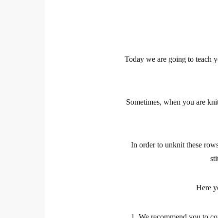
Today we are going to teac
Sometimes, when you are kni
In order to
unknit these row
st
Here y
1. We recommend you to co