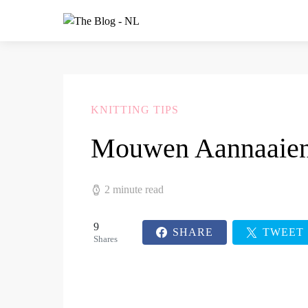
KNITTING TIPS
Mouwen Aannaaie
2 minute read
9
SHARE
TWEET
Shares
9