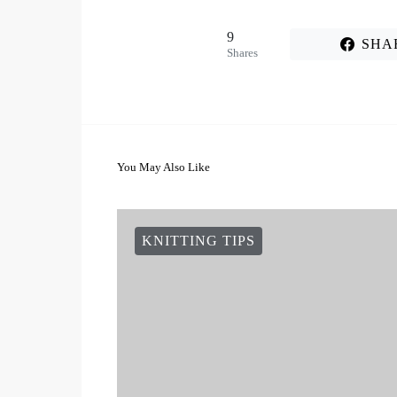
9
SHA
Shares
You May Also Like
KNITTING TIPS