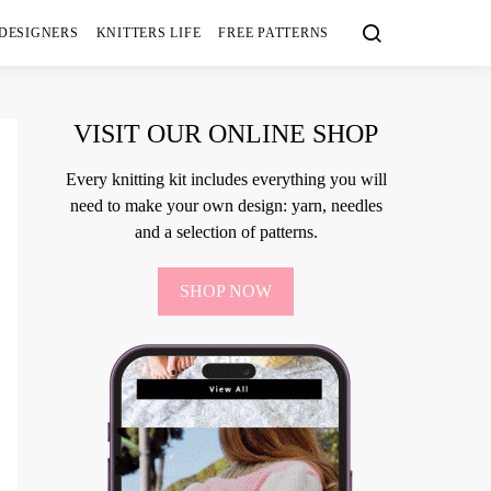
 DESIGNERS
KNITTERS LIFE
FREE PATTERNS
VISIT OUR ONLINE SHOP
Every knitting kit includes everything you will
need to make your own design: yarn, needles
and a selection of patterns.
SHOP NOW