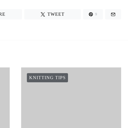
RE
TWEET
9
KNITTING TIPS