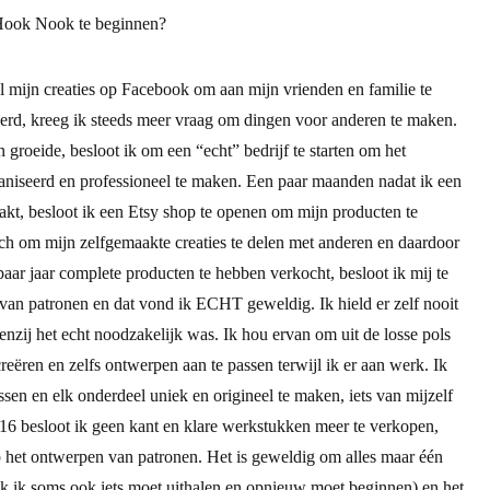
Hook Nook te beginnen?
al mijn creaties op Facebook om aan mijn vrienden en familie te
werd, kreeg ik steeds meer vraag om dingen voor anderen te maken.
groeide, besloot ik om een “echt” bedrijf te starten om het
aniseerd en professioneel te maken. Een paar maanden nadat ik een
t, besloot ik een Etsy shop te openen om mijn producten te
sch om mijn zelfgemaakte creaties te delen met anderen en daardoor
paar jaar complete producten te hebben verkocht, besloot ik mij te
van patronen en dat vond ik ECHT geweldig. Ik hield er zelf nooit
enzij het echt noodzakelijk was. Ik hou ervan om uit de losse pols
creëren en zelfs ontwerpen aan te passen terwijl ik er aan werk. Ik
sen en elk onderdeel uniek en origineel te maken, iets van mijzelf
16 besloot ik geen kant en klare werkstukken meer te verkopen,
p het ontwerpen van patronen. Het is geweldig om alles maar één