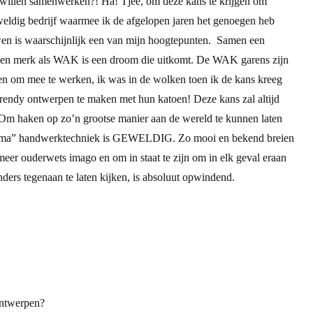
llen samenwerken?! Ha! Tjee, om deze kans te krijgen om
weldig bedrijf waarmee ik de afgelopen jaren het genoegen heb
en is waarschijnlijk een van mijn hoogtepunten. Samen een
t een merk als WAK is een droom die uitkomt. De WAK garens zijn
en om mee te werken, ik was in de wolken toen ik de kans kreeg
trendy ontwerpen te maken met hun katoen! Deze kans zal altijd
n. Om haken op zo’n grootse manier aan de wereld te kunnen laten
 “oma” handwerktechniek is GEWELDIG. Zo mooi en bekend breien
meer ouderwets imago en om in staat te zijn om in elk geval eraan
nders tegenaan te laten kijken, is absoluut opwindend.