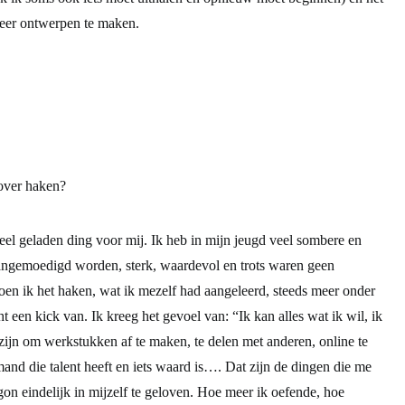
k ik soms ook iets moet uithalen en opnieuw moet beginnen) en het
eer ontwerpen te maken.
over haken?
neel geladen ding voor mij. Ik heb in mijn jeugd veel sombere en
gemoedigd worden, sterk, waardevol en trots waren geen
en ik het haken, wat ik mezelf had aangeleerd, steeds meer onder
ht een kick van. Ik kreeg het gevoel van: “Ik kan alles wat ik wil, ik
jn om werkstukken af te maken, te delen met anderen, online te
d die talent heeft en iets waard is…. Dat zijn de dingen die me