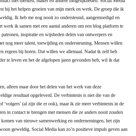
re hebben zonder Social Media. Instagram heeft een GROTE rol
 contact met merken, maker en andere mogelijkheden. Social Media
est bij het helpen groeien van mijn merk en werk. De groep die ik
weldig. Ik heb me nog nooit zo ondersteund, aangemoedigd en
rt werk ik samen met een aantal anderen om een blog platform te
patronen, inspiratie en wijsheden delen van ontwerpers en
et nog meer talent, toewijding en ondersteuning. Mensen willen
en ergens bij horen. Dat willen we allemaal. Nadat ik zelf heb
r te leven en het de afgelopen jaren gevonden heb, wil ik dat
en, alleen maar door het delen van het werk van deze
ldige resultaat opgeleverd. De verbintenis is niet die van de
 of ‘volgers’ (al zijn die er ook), maar ik zie meer verbintenis in de
 in contact te brengen met mensen die ze anders nooit zouden