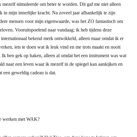
gon eindelijk in mijzelf te geloven. Hoe meer ik oefende, hoe
k mezelf stimuleerde om beter te worden. Dit gaf me niet alleen
 in mijn innerlijke kracht. Na zoveel jaar afhankelijk te zijn
dere mensen voor mijn eigenwaarde, was het ZO fantastisch om
geloven. Vooruitspoelend naar vandaag; ik heb tijdens deze
internationaal bekend merk ontwikkeld, alleen maar omdat ik er
rken, iets te doen wat ik leuk vind en me trots maakt en nooit
. Ik ben gek op haken, alleen al omdat het een instrument was wat
aald naar een leven waar ik mezelf in de spiegel kan aankijken en
t een geweldig cadeau is dat.
te werken met WAK?