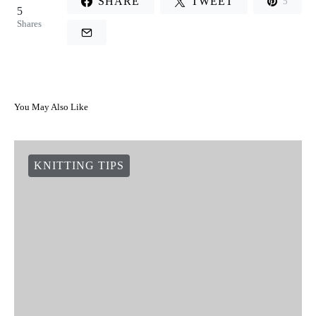
SHARE
TWEET
5
5
Shares
You May Also Like
KNITTING TIPS