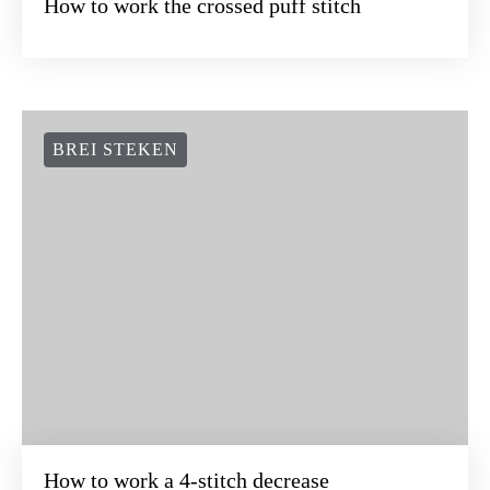
How to work the crossed puff stitch
BREI STEKEN
How to work a 4-stitch decrease